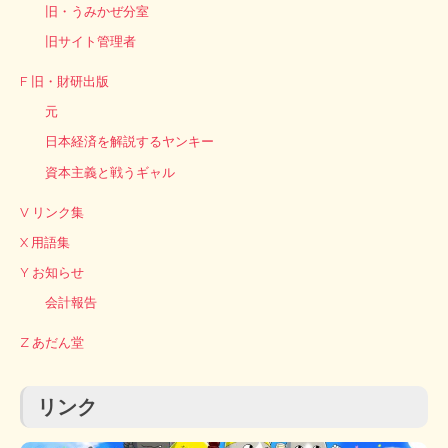
旧・うみかぜ分室
旧サイト管理者
F 旧・財研出版
元
日本経済を解説するヤンキー
資本主義と戦うギャル
V リンク集
X 用語集
Y お知らせ
会計報告
Z あだん堂
リンク