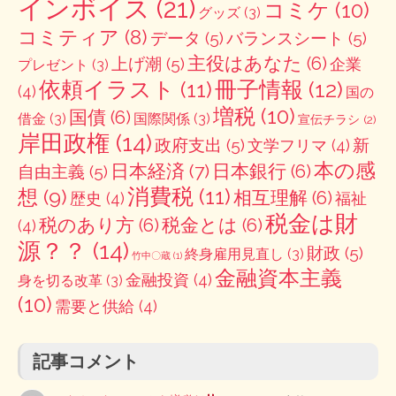
インボイス
(21)
コミケ
(10)
グッズ
(3)
コミティア
(8)
データ
(5)
バランスシート
(5)
主役はあなた
(6)
上げ潮
(5)
企業
プレゼント
(3)
冊子情報
(12)
依頼イラスト
(11)
(4)
国の
増税
(10)
国債
(6)
借金
(3)
国際関係
(3)
宣伝チラシ
(2)
岸田政権
(14)
政府支出
(5)
新
文学フリマ
(4)
本の感
日本経済
(7)
日本銀行
(6)
自由主義
(5)
消費税
(11)
想
(9)
相互理解
(6)
歴史
(4)
福祉
税金は財
税のあり方
(6)
税金とは
(6)
(4)
源？？
(14)
財政
(5)
終身雇用見直し
(3)
竹中〇蔵
(1)
金融資本主義
金融投資
(4)
身を切る改革
(3)
(10)
需要と供給
(4)
記事コメント