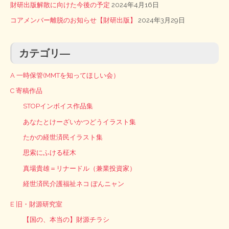
財研出版解散に向けた今後の予定
2024年4月16日
コアメンバー離脱のお知らせ【財研出版】
2024年3月29日
カテゴリ―
A 一時保管(MMTを知ってほしい会）
C 寄稿作品
STOPインボイス作品集
あなたとけーざいかつどうイラスト集
たかの経世済民イラスト集
思索にふける柾木
真場貴雄＝リナードル（兼業投資家）
経世済民介護福祉ネコ ぽんニャン
E 旧・財源研究室
【国の、本当の】財源チラシ