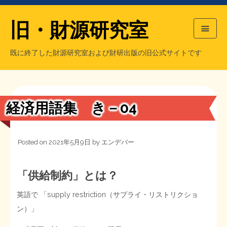
旧・財源研究室
既に終了した財源研究室および財研出版の旧公式サイトです
HOME
旧・財源研究室について
過去の主な刊行物
旧・財研出版について
経済用語集 き－04
もっと知りたい方へ
Posted on
2021年5月9日
by
エンデバー
旧・財源研究室について
【国の、本当の】財源チラシ／旧・財源研究室
チラシ発行部数
旧・財研出版について
「供給制約
」とは？
英語で 「supply restriction（サプライ・リストリクショ
シン財源はあなたです／合同誌／旧・サブカル分室
マネクリ戦士 RED & BLACK
会計報告
会計報告
ン）」
日本経済を解説するヤンキー／MIHANAマンガ／旧・財研出版
MMTの学習資料