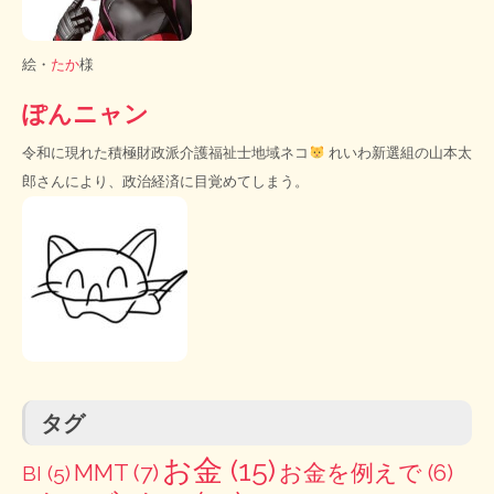
絵・
たか
様
ぽんニャン
令和に現れた積極財政派介護福祉士地域ネコ
れいわ新選組の山本太
郎さんにより、政治経済に目覚めてしまう。
タグ
お金
(15)
MMT
(7)
お金を例えで
(6)
BI
(5)