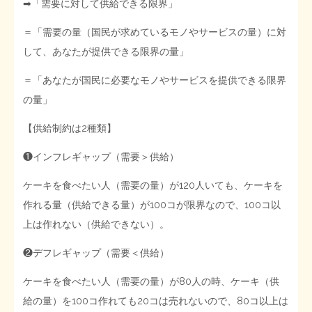
➡︎「需要に対して供給できる限界」
STOPインボイス作品集
＝「需要の量（国民が求めているモノやサービスの量）に対
して、あなたが提供できる限界の量」
たかの経世済民イラスト集
＝「あなたが国民に必要なモノやサービスを提供できる限界
用語集
の量」
【供給制約は2種類】
❶インフレギャップ（需要＞供給）
ケーキを食べたい人（需要の量）が120人いても、ケーキを
作れる量（供給できる量）が100コが限界なので、100コ以
上は作れない（供給できない）。
❷デフレギャップ（需要＜供給）
ケーキを食べたい人（需要の量）が80人の時、ケーキ（供
給の量）を100コ作れても20コは売れないので、80コ以上は