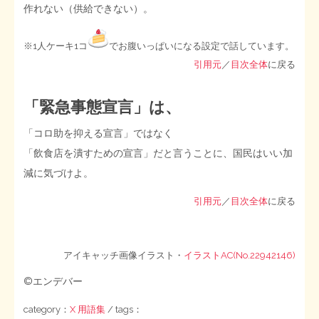
作れない（供給できない）。
※1人ケーキ1コ
でお腹いっぱいになる設定で話しています。
引用元
／
目次全体
に戻る
「緊急事態宣言」は、
「コロ助を抑える宣言」ではなく
「飲食店を潰すための宣言」だと言うことに、国民はいい加
減に気づけよ。
引用元
／
目次全体
に戻る
アイキャッチ画像イラスト・
イラストAC(No.22942146)
©エンデバー
category：
X 用語集
/ tags：