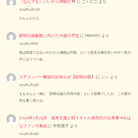
（なんでも）いいから増税だ
に
ごｒにご
より
2024年11月22日
だんんだだん
財研出版解散に向けた今後の予定
に
MMARO
より
2024年11月8日
税は財源ではないのだから減税は可能、という意見を随分言いやすい世の
中になりつつあ…
コアメンバー離脱のお知らせ【財研出版】
に
シン
より
2024年3月29日
ももさんと一緒に「財研出版の共同代表」という役職でしたが、この度の
件を重く受け止…
2024年2月25日 資本主義と戦うギャル発売日の出来事 #みは
なファン大集結
に
中田賞子
より
2024年2月28日