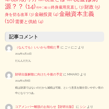
源？？
(14)
財政
(5)
終身雇用見直し
(3)
竹中〇蔵
(1)
金融資本主義
金融投資
(4)
身を切る改革
(3)
(10)
需要と供給
(4)
記事コメント
（なんでも）いいから増税だ
に
ごｒにご
より
2024年11月22日
だんんだだん
財研出版解散に向けた今後の予定
に
MMARO
より
2024年11月8日
税は財源ではないのだから減税は可能、という意見を随分言いやすい世の
中になりつつあ…
コアメンバー離脱のお知らせ【財研出版】
に
シン
より