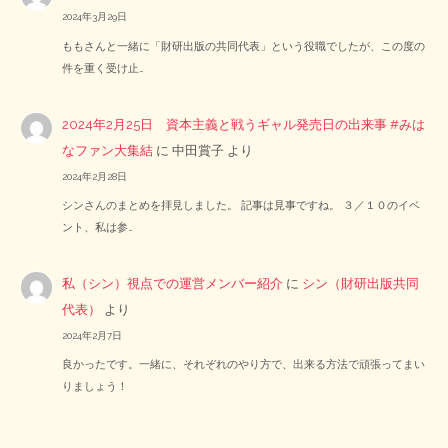
2024年3月29日
ももさんと一緒に「財研出版の共同代表」という役職でしたが、この度の
件を重く受け止…
2024年2月25日 資本主義と戦うギャル発売日の出来事 #みは
なファン大集結
に
中田賞子
より
2024年2月28日
シンさんのまとめを拝見しました。 記事は見事ですね。 ３／１０のイベ
ント、私は参…
私（シン）視点での運営メンバー紹介
に
シン（財研出版共同
代表）
より
2024年2月7日
良かったです。一緒に、それぞれのやり方で、出来る方法で頑張ってまい
りましょう！