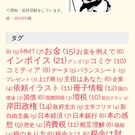
て周知・反対活動をしています。
絵・
ZENZO
様
タグ
お金
(15)
MMT
(7)
お金を例えで
(6)
BI
(5)
インボイス
(21)
コミケ
(10)
グッズ
(3)
コミティア
(8)
データ
(5)
バランスシート
(5)
主役はあなた
(6)
上げ潮
(5)
企業
プレゼント
(3)
冊子情報
(12)
依頼イラスト
(11)
(4)
国の
増税
(10)
国債
(6)
借金
(3)
国際関係
(3)
宣伝チラシ
(2)
岸田政権
(14)
政府支出
(5)
新
文学フリマ
(4)
本の感
日本経済
(7)
日本銀行
(6)
自由主義
(5)
消費税
(11)
想
(9)
相互理解
(6)
歴史
(4)
福祉
税金は財
税のあり方
(6)
税金とは
(6)
(4)