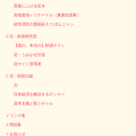
思索にふける柾木
真場貴雄＝リナードル（兼業投資家）
経世済民介護福祉ネコ ぽんニャン
E 旧・財源研究室
【国の、本当の】財源チラシ
旧・うみかぜ分室
旧サイト管理者
F 旧・財研出版
元
日本経済を解説するヤンキー
資本主義と戦うギャル
V リンク集
X 用語集
Y お知らせ