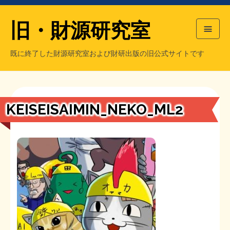
旧・財源研究室
既に終了した財源研究室および財研出版の旧公式サイトです
HOME
旧・財源研究室について
過去の主な刊行物
旧・財研出版について
KEISEISAIMIN_NEKO_ML2
もっと知りたい方へ
旧・財源研究室について
【国の、本当の】財源チラシ／旧・財源研究室
チラシ発行部数
旧・財研出版について
シン財源はあなたです／合同誌／旧・サブカル分室
マネクリ戦士 RED & BLACK
会計報告
会計報告
日本経済を解説するヤンキー／MIHANAマンガ／旧・財研出版
MMTの学習資料