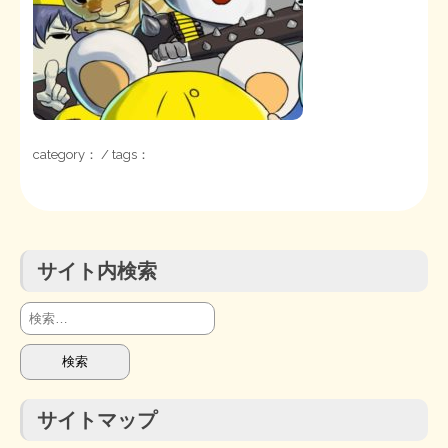
STOPインボイス作品集
たかの経世済民イラスト集
用語集
category： / tags：
サイト内検索
検
索:
サイトマップ