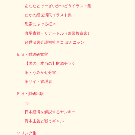
あなたとけーざいかつどうイラスト集
たかの経世済民イラスト集
思索にふける柾木
真場貴雄＝リナードル（兼業投資家）
経世済民介護福祉ネコ ぽんニャン
E 旧・財源研究室
【国の、本当の】財源チラシ
旧・うみかぜ分室
旧サイト管理者
F 旧・財研出版
元
日本経済を解説するヤンキー
資本主義と戦うギャル
V リンク集