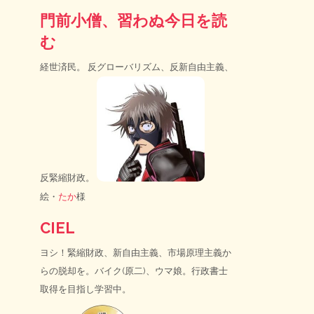
門前小僧、習わぬ今日を読
む
経世済民。 反グローバリズム、反新自由主義、
反緊縮財政。
絵・
たか
様
CIEL
ヨシ！緊縮財政、新自由主義、市場原理主義か
らの脱却を。バイク(原二)、ウマ娘。行政書士
取得を目指し学習中。