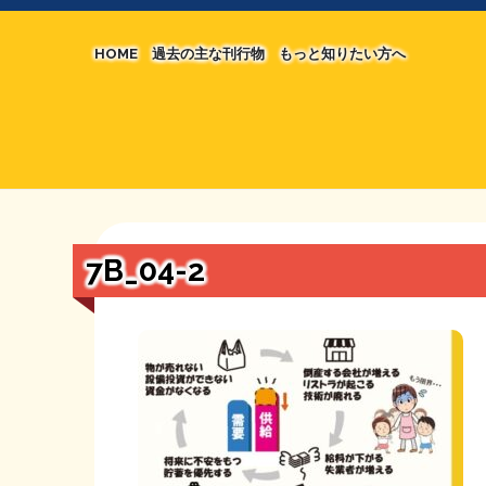
HOME
過去の主な刊行物
もっと知りたい方へ
【国の、本当の】財源チラシ／旧・財源研究室
マネクリ戦士 RED & BLACK
シン財源はあなたです／合同誌／旧・サブカル分
MMTの学習資料
日本経済を解説するヤンキー／MIHANAマンガ
STOPインボイス作品集
7B_04-2
たかの経世済民イラスト集
用語集