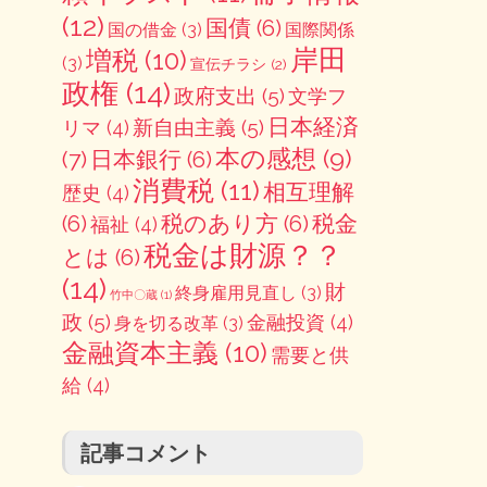
(12)
国債
(6)
国の借金
(3)
国際関係
岸田
増税
(10)
(3)
宣伝チラシ
(2)
政権
(14)
政府支出
(5)
文学フ
日本経済
新自由主義
(5)
リマ
(4)
本の感想
(9)
(7)
日本銀行
(6)
消費税
(11)
相互理解
歴史
(4)
(6)
税のあり方
(6)
税金
福祉
(4)
税金は財源？？
とは
(6)
(14)
財
終身雇用見直し
(3)
竹中〇蔵
(1)
政
(5)
金融投資
(4)
身を切る改革
(3)
金融資本主義
(10)
需要と供
給
(4)
記事コメント