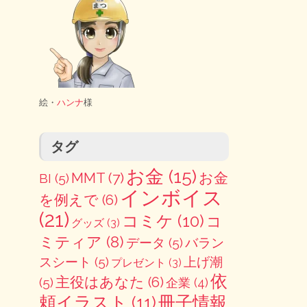
絵・
ハンナ
様
タグ
お金
(15)
MMT
(7)
お金
BI
(5)
インボイス
を例えで
(6)
(21)
コミケ
(10)
コ
グッズ
(3)
ミティア
(8)
データ
(5)
バラン
スシート
(5)
上げ潮
プレゼント
(3)
依
主役はあなた
(6)
(5)
企業
(4)
冊子情報
頼イラスト
(11)