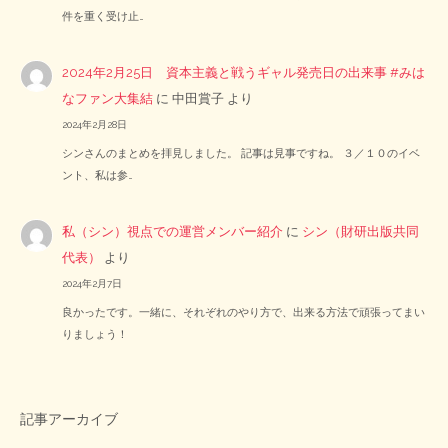
件を重く受け止…
2024年2月25日 資本主義と戦うギャル発売日の出来事 #みは
なファン大集結
に
中田賞子
より
2024年2月28日
シンさんのまとめを拝見しました。 記事は見事ですね。 ３／１０のイベ
ント、私は参…
私（シン）視点での運営メンバー紹介
に
シン（財研出版共同
代表）
より
2024年2月7日
良かったです。一緒に、それぞれのやり方で、出来る方法で頑張ってまい
りましょう！
記事アーカイブ