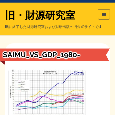
旧・財源研究室
既に終了した財源研究室および財研出版の旧公式サイトです
HOME
旧・財源研究室について
過去の主な刊行物
旧・財研出版について
SAIMU_VS_GDP_1980-
もっと知りたい方へ
旧・財源研究室について
【国の、本当の】財源チラシ／旧・財源研究室
チラシ発行部数
旧・財研出版について
シン財源はあなたです／合同誌／旧・サブカル分室
マネクリ戦士 RED & BLACK
会計報告
会計報告
日本経済を解説するヤンキー／MIHANAマンガ／旧・財研出版
MMTの学習資料