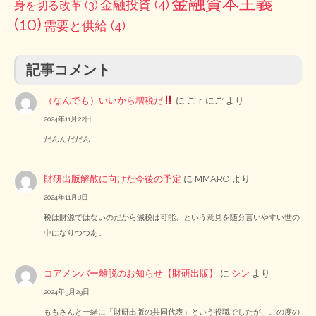
金融資本主義
金融投資
(4)
身を切る改革
(3)
(10)
需要と供給
(4)
記事コメント
（なんでも）いいから増税だ
に
ごｒにご
より
2024年11月22日
だんんだだん
財研出版解散に向けた今後の予定
に
MMARO
より
2024年11月8日
税は財源ではないのだから減税は可能、という意見を随分言いやすい世の
中になりつつあ…
コアメンバー離脱のお知らせ【財研出版】
に
シン
より
2024年3月29日
ももさんと一緒に「財研出版の共同代表」という役職でしたが、この度の