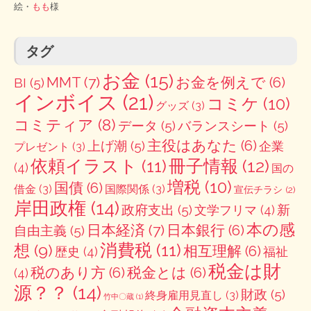
絵・
もも
様
タグ
お金
(15)
MMT
(7)
お金を例えで
(6)
BI
(5)
インボイス
(21)
コミケ
(10)
グッズ
(3)
コミティア
(8)
データ
(5)
バランスシート
(5)
主役はあなた
(6)
上げ潮
(5)
企業
プレゼント
(3)
冊子情報
(12)
依頼イラスト
(11)
(4)
国の
増税
(10)
国債
(6)
借金
(3)
国際関係
(3)
宣伝チラシ
(2)
岸田政権
(14)
政府支出
(5)
新
文学フリマ
(4)
本の感
日本経済
(7)
日本銀行
(6)
自由主義
(5)
消費税
(11)
想
(9)
相互理解
(6)
歴史
(4)
福祉
税金は財
税のあり方
(6)
税金とは
(6)
(4)
源？？
(14)
財政
(5)
終身雇用見直し
(3)
竹中〇蔵
(1)