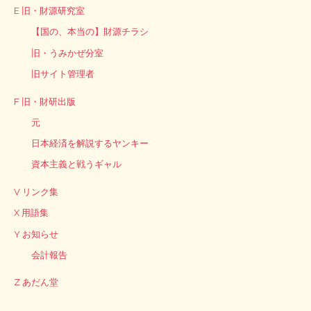
E 旧・財源研究室
【国の、本当の】財源チラシ
旧・うみかぜ分室
旧サイト管理者
F 旧・財研出版
元
日本経済を解説するヤンキー
資本主義と戦うギャル
V リンク集
X 用語集
Y お知らせ
会計報告
Z あだん堂