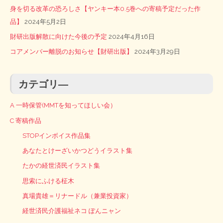
身を切る改革の恐ろしさ【ヤンキー本0.5巻への寄稿予定だった作
品】
2024年5月2日
財研出版解散に向けた今後の予定
2024年4月16日
コアメンバー離脱のお知らせ【財研出版】
2024年3月29日
カテゴリ―
A 一時保管(MMTを知ってほしい会）
C 寄稿作品
STOPインボイス作品集
あなたとけーざいかつどうイラスト集
たかの経世済民イラスト集
思索にふける柾木
真場貴雄＝リナードル（兼業投資家）
経世済民介護福祉ネコ ぽんニャン