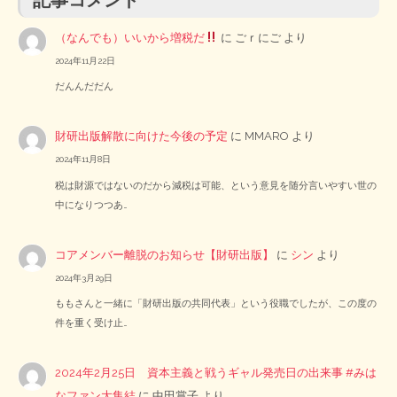
（なんでも）いいから増税だ
に
ごｒにご
より
2024年11月22日
だんんだだん
財研出版解散に向けた今後の予定
に
MMARO
より
2024年11月8日
税は財源ではないのだから減税は可能、という意見を随分言いやすい世の
中になりつつあ…
コアメンバー離脱のお知らせ【財研出版】
に
シン
より
2024年3月29日
ももさんと一緒に「財研出版の共同代表」という役職でしたが、この度の
件を重く受け止…
2024年2月25日 資本主義と戦うギャル発売日の出来事 #みは
なファン大集結
に
中田賞子
より