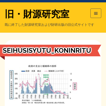
旧・財源研究室
既に終了した財源研究室および財研出版の旧公式サイトです
HOME
旧・財源研究室について
過去の主な刊行物
旧・財研出版について
SEIHUSISYUTU_KONINRITU
もっと知りたい方へ
旧・財源研究室について
【国の、本当の】財源チラシ／旧・財源研究室
チラシ発行部数
旧・財研出版について
シン財源はあなたです／合同誌／旧・サブカル分室
マネクリ戦士 RED & BLACK
会計報告
会計報告
日本経済を解説するヤンキー／MIHANAマンガ／旧・財研出版
MMTの学習資料