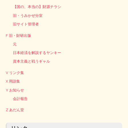
【国の、本当の】財源チラシ
旧・うみかぜ分室
旧サイト管理者
F 旧・財研出版
元
日本経済を解説するヤンキー
資本主義と戦うギャル
V リンク集
X 用語集
Y お知らせ
会計報告
Z あだん堂