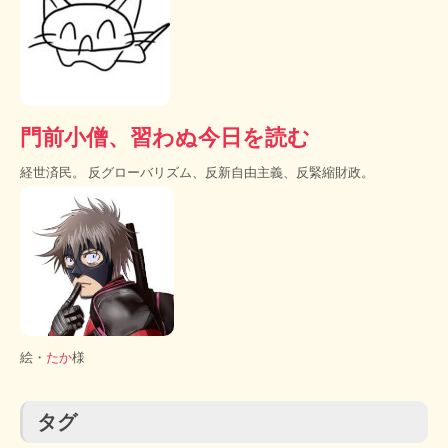
門前小僧、習わぬ今日を読む
経世済民。 反グローバリズム、反新自由主義、反緊縮財政。
絵・
たか
様
タグ