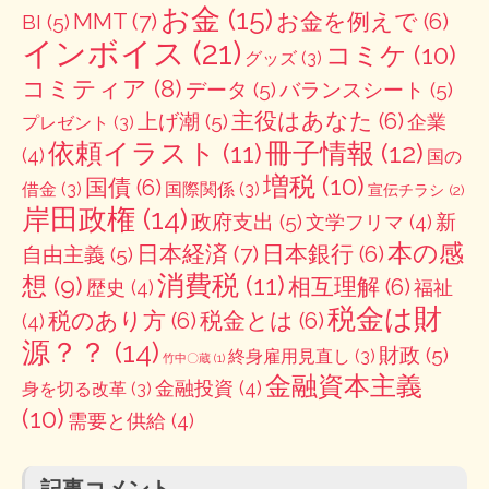
お金
(15)
MMT
(7)
お金を例えで
(6)
BI
(5)
インボイス
(21)
コミケ
(10)
グッズ
(3)
コミティア
(8)
データ
(5)
バランスシート
(5)
主役はあなた
(6)
上げ潮
(5)
企業
プレゼント
(3)
冊子情報
(12)
依頼イラスト
(11)
(4)
国の
増税
(10)
国債
(6)
借金
(3)
国際関係
(3)
宣伝チラシ
(2)
岸田政権
(14)
政府支出
(5)
新
文学フリマ
(4)
本の感
日本経済
(7)
日本銀行
(6)
自由主義
(5)
消費税
(11)
想
(9)
相互理解
(6)
歴史
(4)
福祉
税金は財
税のあり方
(6)
税金とは
(6)
(4)
源？？
(14)
財政
(5)
終身雇用見直し
(3)
竹中〇蔵
(1)
金融資本主義
金融投資
(4)
身を切る改革
(3)
(10)
需要と供給
(4)
記事コメント