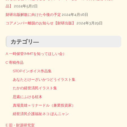
品】
2024年5月2日
財研出版解散に向けた今後の予定
2024年4月16日
コアメンバー離脱のお知らせ【財研出版】
2024年3月29日
カテゴリ―
A 一時保管(MMTを知ってほしい会）
C 寄稿作品
STOPインボイス作品集
あなたとけーざいかつどうイラスト集
たかの経世済民イラスト集
思索にふける柾木
真場貴雄＝リナードル（兼業投資家）
経世済民介護福祉ネコ ぽんニャン
E 旧・財源研究室