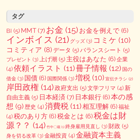
タグ
お金
(15)
MMT
(7)
お金を例えで
(6)
BI
(5)
インボイス
(21)
コミケ
(10)
グッズ
(3)
コミティア
(8)
データ
(5)
バランスシート
(5)
主役はあなた
(6)
上げ潮
(5)
企業
プレゼント
(3)
冊子情報
(12)
依頼イラスト
(11)
(4)
国の
増税
(10)
国債
(6)
借金
(3)
国際関係
(3)
宣伝チラシ
(2)
岸田政権
(14)
政府支出
(5)
新
文学フリマ
(4)
本の感
日本経済
(7)
日本銀行
(6)
自由主義
(5)
消費税
(11)
想
(9)
相互理解
(6)
歴史
(4)
福祉
税金は財
税のあり方
(6)
税金とは
(6)
(4)
源？？
(14)
財政
(5)
終身雇用見直し
(3)
竹中〇蔵
(1)
金融資本主義
金融投資
(4)
身を切る改革
(3)