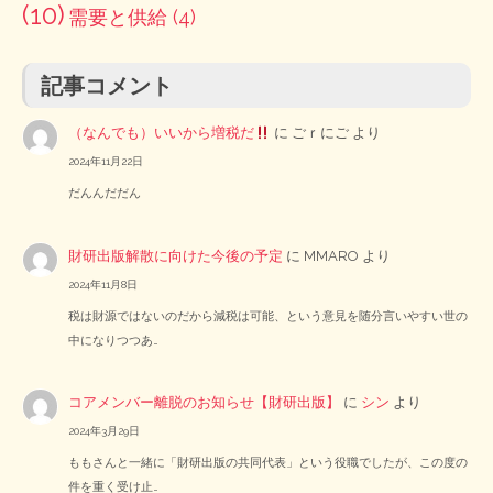
(10)
需要と供給
(4)
記事コメント
（なんでも）いいから増税だ
に
ごｒにご
より
2024年11月22日
だんんだだん
財研出版解散に向けた今後の予定
に
MMARO
より
2024年11月8日
税は財源ではないのだから減税は可能、という意見を随分言いやすい世の
中になりつつあ…
コアメンバー離脱のお知らせ【財研出版】
に
シン
より
2024年3月29日
ももさんと一緒に「財研出版の共同代表」という役職でしたが、この度の
件を重く受け止…