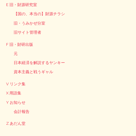
E 旧・財源研究室
【国の、本当の】財源チラシ
旧・うみかぜ分室
旧サイト管理者
F 旧・財研出版
元
日本経済を解説するヤンキー
資本主義と戦うギャル
V リンク集
X 用語集
Y お知らせ
会計報告
Z あだん堂