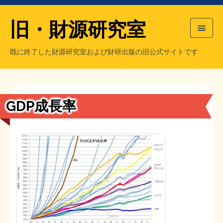
旧・財源研究室
既に終了した財源研究室および財研出版の旧公式サイトです
HOME
旧・財源研究室について
過去の主な刊行物
旧・財研出版について
GDP成長率
もっと知りたい方へ
旧・財源研究室について
【国の、本当の】財源チラシ／旧・財源研究室
チラシ発行部数
旧・財研出版について
シン財源はあなたです／合同誌／旧・サブカル分室
マネクリ戦士 RED & BLACK
会計報告
会計報告
日本経済を解説するヤンキー／MIHANAマンガ／旧・財研出版
MMTの学習資料