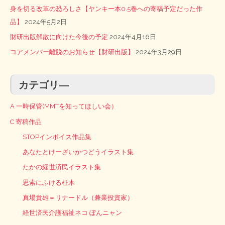
身を切る改革の恐ろしさ【ヤンキー本0.5巻への寄稿予定だった作
品】
2024年5月2日
財研出版解散に向けた今後の予定
2024年4月16日
コアメンバー離脱のお知らせ【財研出版】
2024年3月29日
カテゴリ―
A 一時保管(MMTを知ってほしい会）
C 寄稿作品
STOPインボイス作品集
あなたとけーざいかつどうイラスト集
たかの経世済民イラスト集
思索にふける柾木
真場貴雄＝リナードル（兼業投資家）
経世済民介護福祉ネコ ぽんニャン