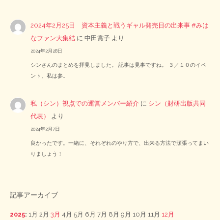
2024年2月25日 資本主義と戦うギャル発売日の出来事 #みは
なファン大集結
に
中田賞子
より
2024年2月28日
シンさんのまとめを拝見しました。 記事は見事ですね。 ３／１０のイベ
ント、私は参…
私（シン）視点での運営メンバー紹介
に
シン（財研出版共同
代表）
より
2024年2月7日
良かったです。一緒に、それぞれのやり方で、出来る方法で頑張ってまい
りましょう！
記事アーカイブ
2025
:
1月
2月
3月
4月
5月
6月
7月
8月
9月
10月
11月
12月