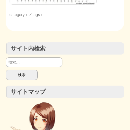
STOPインボイス作品集
category： / tags：
たかの経世済民イラスト集
用語集
サイト内検索
検
索:
サイトマップ