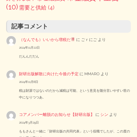
(10)
需要と供給
(4)
記事コメント
（なんでも）いいから増税だ
に
ごｒにご
より
2024年11月22日
だんんだだん
財研出版解散に向けた今後の予定
に
MMARO
より
2024年11月8日
税は財源ではないのだから減税は可能、という意見を随分言いやすい世の
中になりつつあ…
コアメンバー離脱のお知らせ【財研出版】
に
シン
より
2024年3月29日
ももさんと一緒に「財研出版の共同代表」という役職でしたが、この度の