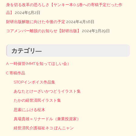
身を切る改革の恐ろしさ【ヤンキー本0.5巻への寄稿予定だった作
品】
2024年5月2日
財研出版解散に向けた今後の予定
2024年4月16日
コアメンバー離脱のお知らせ【財研出版】
2024年3月29日
カテゴリ―
A 一時保管(MMTを知ってほしい会）
C 寄稿作品
STOPインボイス作品集
あなたとけーざいかつどうイラスト集
たかの経世済民イラスト集
思索にふける柾木
真場貴雄＝リナードル（兼業投資家）
経世済民介護福祉ネコ ぽんニャン