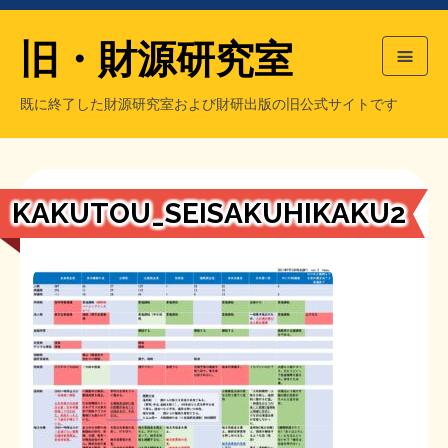
旧・財源研究室
既に終了した財源研究室および財研出版の旧公式サイトです
HOME
旧・財源研究室について
過去の主な刊行物
旧・財研出版について
KAKUTOU_SEISAKUHIKAKU2
もっと知りたい方へ
旧・財源研究室について
【国の、本当の】財源チラシ／旧・財源研究室
チラシ発行部数
旧・財研出版について
シン財源はあなたです／合同誌／旧・サブカル分室
マネクリ戦士 RED & BLACK
会計報告
会計報告
日本経済を解説するヤンキー／MIHANAマンガ／旧・財研出版
MMTの学習資料