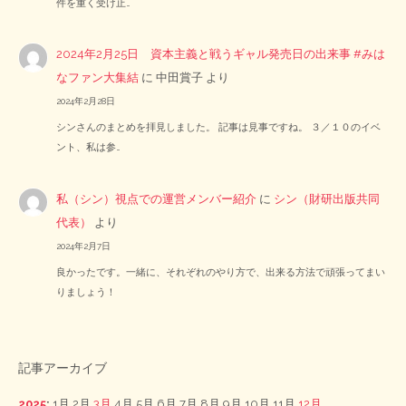
件を重く受け止…
2024年2月25日 資本主義と戦うギャル発売日の出来事 #みは
なファン大集結
に
中田賞子
より
2024年2月28日
シンさんのまとめを拝見しました。 記事は見事ですね。 ３／１０のイベ
ント、私は参…
私（シン）視点での運営メンバー紹介
に
シン（財研出版共同
代表）
より
2024年2月7日
良かったです。一緒に、それぞれのやり方で、出来る方法で頑張ってまい
りましょう！
記事アーカイブ
2025
:
1月
2月
3月
4月
5月
6月
7月
8月
9月
10月
11月
12月