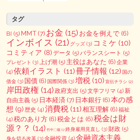
タグ
お金
(15)
MMT
(7)
お金を例えで
(6)
BI
(5)
インボイス
(21)
コミケ
(10)
グッズ
(3)
コミティア
(8)
データ
(5)
バランスシート
(5)
主役はあなた
(6)
上げ潮
(5)
企業
プレゼント
(3)
冊子情報
(12)
依頼イラスト
(11)
(4)
国の
増税
(10)
国債
(6)
借金
(3)
国際関係
(3)
宣伝チラシ
(2)
岸田政権
(14)
政府支出
(5)
新
文学フリマ
(4)
本の感
日本経済
(7)
日本銀行
(6)
自由主義
(5)
消費税
(11)
想
(9)
相互理解
(6)
歴史
(4)
福祉
税金は財
税のあり方
(6)
税金とは
(6)
(4)
源？？
(14)
財政
(5)
終身雇用見直し
(3)
竹中〇蔵
(1)
金融資本主義
金融投資
(4)
身を切る改革
(3)