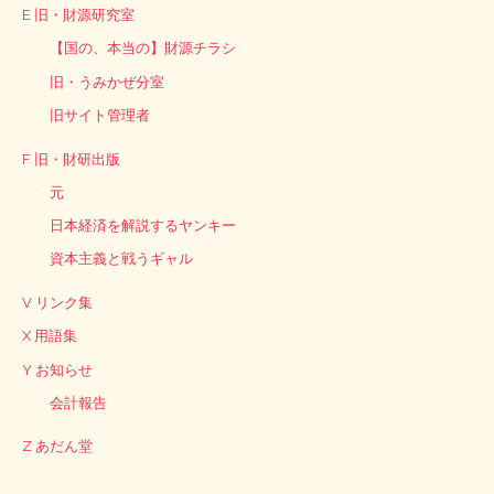
E 旧・財源研究室
【国の、本当の】財源チラシ
旧・うみかぜ分室
旧サイト管理者
F 旧・財研出版
元
日本経済を解説するヤンキー
資本主義と戦うギャル
V リンク集
X 用語集
Y お知らせ
会計報告
Z あだん堂