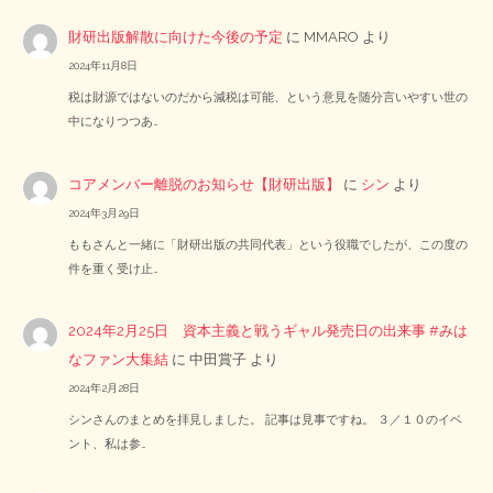
財研出版解散に向けた今後の予定
に
MMARO
より
2024年11月8日
税は財源ではないのだから減税は可能、という意見を随分言いやすい世の
中になりつつあ…
コアメンバー離脱のお知らせ【財研出版】
に
シン
より
2024年3月29日
ももさんと一緒に「財研出版の共同代表」という役職でしたが、この度の
件を重く受け止…
2024年2月25日 資本主義と戦うギャル発売日の出来事 #みは
なファン大集結
に
中田賞子
より
2024年2月28日
シンさんのまとめを拝見しました。 記事は見事ですね。 ３／１０のイベ
ント、私は参…