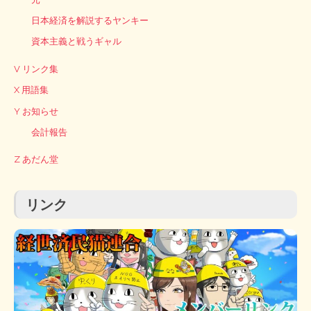
日本経済を解説するヤンキー
資本主義と戦うギャル
V リンク集
X 用語集
Y お知らせ
会計報告
Z あだん堂
リンク