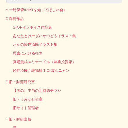
A 一時保管(MMTを知ってほしい会）
C 寄稿作品
STOPインボイス作品集
あなたとけーざいかつどうイラスト集
たかの経世済民イラスト集
思索にふける柾木
真場貴雄＝リナードル（兼業投資家）
経世済民介護福祉ネコ ぽんニャン
E 旧・財源研究室
【国の、本当の】財源チラシ
旧・うみかぜ分室
旧サイト管理者
F 旧・財研出版
元