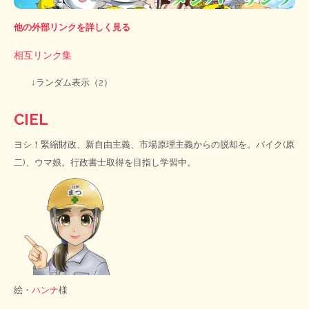
他の外部リンクを詳しく見る
相互リンク集
↓ランダム表示（2）
CIEL
ヨシ！緊縮財政、新自由主義、市場原理主義からの脱却を。バイク(原
二)、ウマ娘。行政書士取得を目指し学習中。
絵・
ハンナ
様