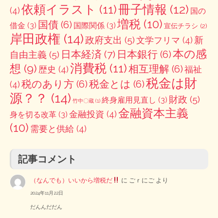
冊子情報
(12)
依頼イラスト
(11)
(4)
国の
増税
(10)
国債
(6)
借金
(3)
国際関係
(3)
宣伝チラシ
(2)
岸田政権
(14)
政府支出
(5)
新
文学フリマ
(4)
本の感
日本経済
(7)
日本銀行
(6)
自由主義
(5)
消費税
(11)
想
(9)
相互理解
(6)
歴史
(4)
福祉
税金は財
税のあり方
(6)
税金とは
(6)
(4)
源？？
(14)
財政
(5)
終身雇用見直し
(3)
竹中〇蔵
(1)
金融資本主義
金融投資
(4)
身を切る改革
(3)
(10)
需要と供給
(4)
記事コメント
（なんでも）いいから増税だ
に
ごｒにご
より
2024年11月22日
だんんだだん