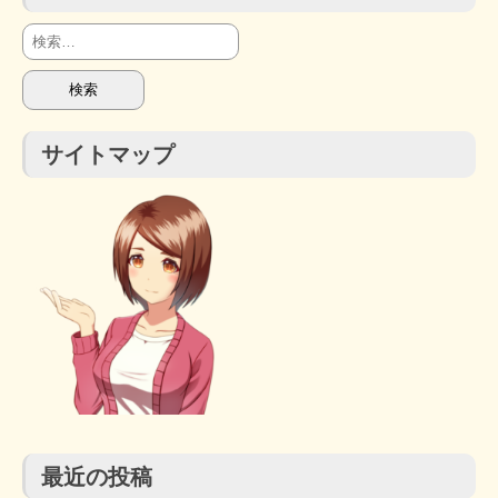
検
STOPインボイス作品集
索:
たかの経世済民イラスト集
サイトマップ
用語集
最近の投稿