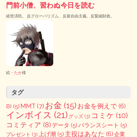
門前小僧、習わぬ今日を読む
経世済民。 反グローバリズム、反新自由主義、反緊縮財政。
絵・
たか
様
タグ
お金
(15)
MMT
(7)
お金を例えで
(6)
BI
(5)
インボイス
(21)
コミケ
(10)
グッズ
(3)
コミティア
(8)
データ
(5)
バランスシート
(5)
主役はあなた
(6)
上げ潮
(5)
企業
プレゼント
(3)