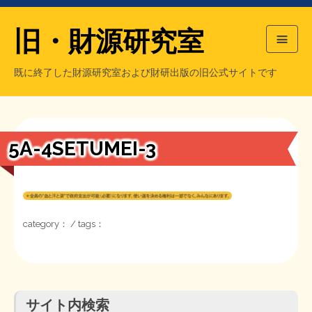
旧・財源研究室
既に終了した財源研究室および財研出版の旧公式サイトです
HOME
旧・財源研究室について
過去の主な刊行物
旧・財研出版について
5A-4SETUMEI-3
もっと知りたい方へ
旧・財源研究室について
category： / tags：
【国の、本当の】財源チラシ／旧・財源研究室
チラシ発行部数
旧・財研出版について
シン財源はあなたです／合同誌／旧・サブカル分室
マネクリ戦士 RED & BLACK
会計報告
会計報告
サイト内検索
日本経済を解説するヤンキー／MIHANAマンガ／旧・財研出版
MMTの学習資料