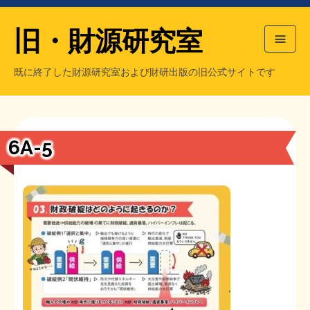
旧・財源研究室
既に終了した財源研究室および財研出版の旧公式サイトです
HOME
旧・財源研究室について
過去の主な刊行物
旧・財研出版について
6A-5
もっと知りたい方へ
旧・財源研究室について
【国の、本当の】財源チラシ／旧・財源研究室
チラシ発行部数
旧・財研出版について
シン財源はあなたです／合同誌／旧・サブカル分室
マネクリ戦士 RED & BLACK
会計報告
会計報告
日本経済を解説するヤンキー／MIHANAマンガ／旧・財研出版
MMTの学習資料