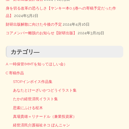
身を切る改革の恐ろしさ【ヤンキー本0.5巻への寄稿予定だった作
品】
2024年5月2日
財研出版解散に向けた今後の予定
2024年4月16日
コアメンバー離脱のお知らせ【財研出版】
2024年3月29日
カテゴリ―
A 一時保管(MMTを知ってほしい会）
C 寄稿作品
STOPインボイス作品集
あなたとけーざいかつどうイラスト集
たかの経世済民イラスト集
思索にふける柾木
真場貴雄＝リナードル（兼業投資家）
経世済民介護福祉ネコ ぽんニャン