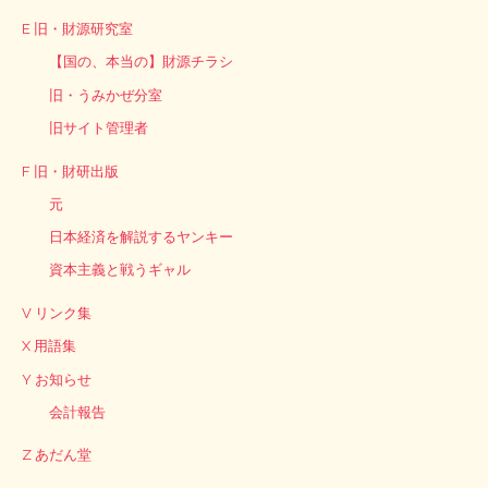
E 旧・財源研究室
【国の、本当の】財源チラシ
旧・うみかぜ分室
旧サイト管理者
F 旧・財研出版
元
日本経済を解説するヤンキー
資本主義と戦うギャル
V リンク集
X 用語集
Y お知らせ
会計報告
Z あだん堂