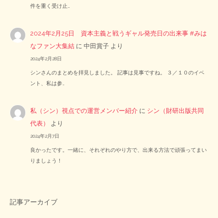
件を重く受け止…
2024年2月25日 資本主義と戦うギャル発売日の出来事 #みは
なファン大集結
に
中田賞子
より
2024年2月28日
シンさんのまとめを拝見しました。 記事は見事ですね。 ３／１０のイベ
ント、私は参…
私（シン）視点での運営メンバー紹介
に
シン（財研出版共同
代表）
より
2024年2月7日
良かったです。一緒に、それぞれのやり方で、出来る方法で頑張ってまい
りましょう！
記事アーカイブ