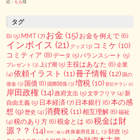
絵・
もも
様
タグ
お金
(15)
MMT
(7)
お金を例えで
(6)
BI
(5)
インボイス
(21)
コミケ
(10)
グッズ
(3)
コミティア
(8)
データ
(5)
バランスシート
(5)
主役はあなた
(6)
上げ潮
(5)
企業
プレゼント
(3)
冊子情報
(12)
依頼イラスト
(11)
(4)
国の
増税
(10)
国債
(6)
借金
(3)
国際関係
(3)
宣伝チラシ
(2)
岸田政権
(14)
政府支出
(5)
新
文学フリマ
(4)
本の感
日本経済
(7)
日本銀行
(6)
自由主義
(5)
消費税
(11)
想
(9)
相互理解
(6)
歴史
(4)
福祉
税金は財
税のあり方
(6)
税金とは
(6)
(4)
源？？
(14)
財政
(5)
終身雇用見直し
(3)
竹中〇蔵
(1)