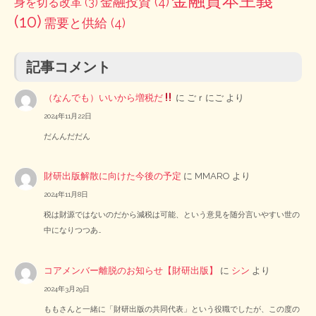
金融資本主義
金融投資
(4)
身を切る改革
(3)
(10)
需要と供給
(4)
記事コメント
（なんでも）いいから増税だ
に
ごｒにご
より
2024年11月22日
だんんだだん
財研出版解散に向けた今後の予定
に
MMARO
より
2024年11月8日
税は財源ではないのだから減税は可能、という意見を随分言いやすい世の
中になりつつあ…
コアメンバー離脱のお知らせ【財研出版】
に
シン
より
2024年3月29日
ももさんと一緒に「財研出版の共同代表」という役職でしたが、この度の