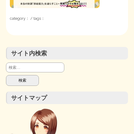
STOPインボイス作品集
category： / tags：
たかの経世済民イラスト集
用語集
サイト内検索
検
索:
サイトマップ