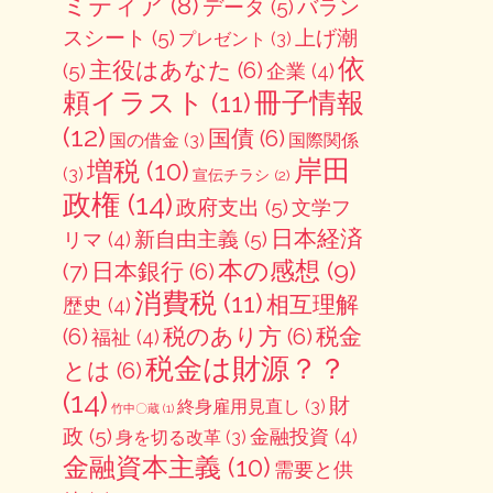
ミティア
(8)
データ
(5)
バラン
スシート
(5)
上げ潮
プレゼント
(3)
依
主役はあなた
(6)
(5)
企業
(4)
冊子情報
頼イラスト
(11)
(12)
国債
(6)
国の借金
(3)
国際関係
岸田
増税
(10)
(3)
宣伝チラシ
(2)
政権
(14)
政府支出
(5)
文学フ
日本経済
新自由主義
(5)
リマ
(4)
本の感想
(9)
(7)
日本銀行
(6)
消費税
(11)
相互理解
歴史
(4)
(6)
税のあり方
(6)
税金
福祉
(4)
税金は財源？？
とは
(6)
(14)
財
終身雇用見直し
(3)
竹中〇蔵
(1)
政
(5)
金融投資
(4)
身を切る改革
(3)
金融資本主義
(10)
需要と供