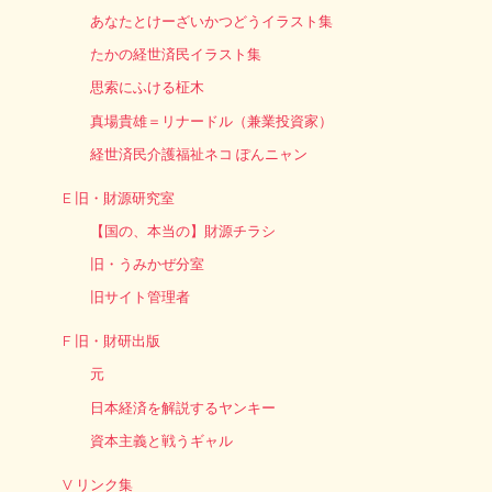
あなたとけーざいかつどうイラスト集
たかの経世済民イラスト集
思索にふける柾木
真場貴雄＝リナードル（兼業投資家）
経世済民介護福祉ネコ ぽんニャン
E 旧・財源研究室
【国の、本当の】財源チラシ
旧・うみかぜ分室
旧サイト管理者
F 旧・財研出版
元
日本経済を解説するヤンキー
資本主義と戦うギャル
V リンク集