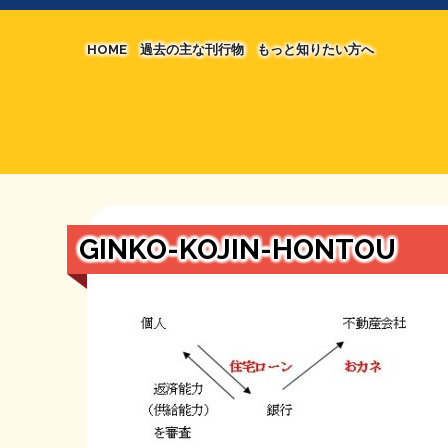
HOME
過去の主な刊行物
もっと知りたい方へ
【国の、本当の】財源チラシ／旧・財源研究室
マネクリ戦士 RED & BLACK
シン財源はあなたです／合同誌／旧・サブカル分
MMTの学習資料
日本経済を解説するヤンキー／MIHANAマンガ
STOPインボイス作品集
GINKO-KOJIN-HONTOU
たかの経世済民イラスト集
用語集