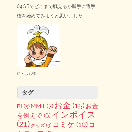
64GBでどこまで戦えるか勝手に選手
権を始めてみようと思いました
絵・
もも
様
タグ
お金
(15)
MMT
(7)
お金
BI
(5)
インボイス
を例えで
(6)
(21)
コミケ
(10)
コ
グッズ
(3)