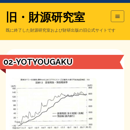
旧・財源研究室
既に終了した財源研究室および財研出版の旧公式サイトです
HOME
旧・財源研究室について
過去の主な刊行物
旧・財研出版について
02-YOTYOUGAKU
もっと知りたい方へ
旧・財源研究室について
【国の、本当の】財源チラシ／旧・財源研究室
チラシ発行部数
旧・財研出版について
シン財源はあなたです／合同誌／旧・サブカル分室
マネクリ戦士 RED & BLACK
会計報告
会計報告
日本経済を解説するヤンキー／MIHANAマンガ／旧・財研出版
MMTの学習資料