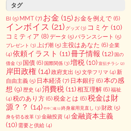
タグ
お金
(15)
MMT
(7)
お金を例えで
(6)
BI
(5)
インボイス
(21)
コミケ
(10)
グッズ
(3)
コミティア
(8)
データ
(5)
バランスシート
(5)
主役はあなた
(6)
上げ潮
(5)
企業
プレゼント
(3)
冊子情報
(12)
依頼イラスト
(11)
(4)
国の
増税
(10)
国債
(6)
借金
(3)
国際関係
(3)
宣伝チラシ
(2)
岸田政権
(14)
政府支出
(5)
新
文学フリマ
(4)
本の感
日本経済
(7)
日本銀行
(6)
自由主義
(5)
消費税
(11)
想
(9)
相互理解
(6)
歴史
(4)
福祉
税金は財
税のあり方
(6)
税金とは
(6)
(4)
源？？
(14)
財政
(5)
終身雇用見直し
(3)
竹中〇蔵
(1)
金融資本主義
金融投資
(4)
身を切る改革
(3)
(10)
需要と供給
(4)