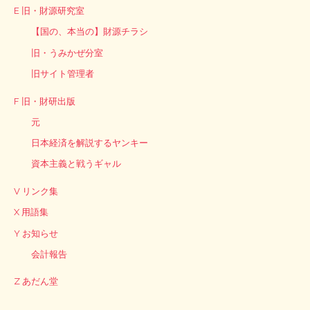
E 旧・財源研究室
【国の、本当の】財源チラシ
旧・うみかぜ分室
旧サイト管理者
F 旧・財研出版
元
日本経済を解説するヤンキー
資本主義と戦うギャル
V リンク集
X 用語集
Y お知らせ
会計報告
Z あだん堂