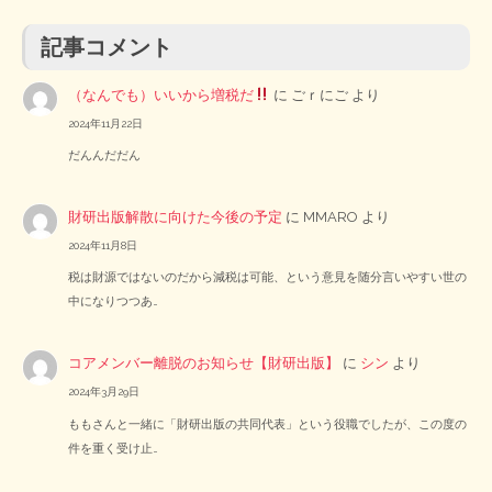
記事コメント
（なんでも）いいから増税だ
に
ごｒにご
より
2024年11月22日
だんんだだん
財研出版解散に向けた今後の予定
に
MMARO
より
2024年11月8日
税は財源ではないのだから減税は可能、という意見を随分言いやすい世の
中になりつつあ…
コアメンバー離脱のお知らせ【財研出版】
に
シン
より
2024年3月29日
ももさんと一緒に「財研出版の共同代表」という役職でしたが、この度の
件を重く受け止…