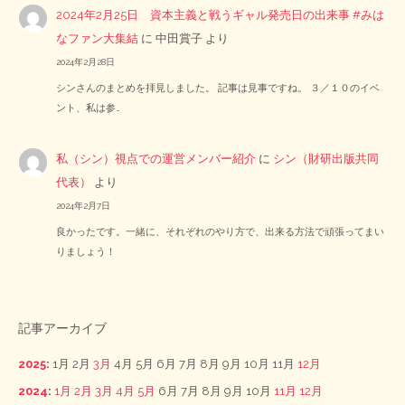
2024年2月25日 資本主義と戦うギャル発売日の出来事 #みは
なファン大集結
に
中田賞子
より
2024年2月28日
シンさんのまとめを拝見しました。 記事は見事ですね。 ３／１０のイベ
ント、私は参…
私（シン）視点での運営メンバー紹介
に
シン（財研出版共同
代表）
より
2024年2月7日
良かったです。一緒に、それぞれのやり方で、出来る方法で頑張ってまい
りましょう！
記事アーカイブ
2025
:
1月
2月
3月
4月
5月
6月
7月
8月
9月
10月
11月
12月
2024
:
1月
2月
3月
4月
5月
6月
7月
8月
9月
10月
11月
12月