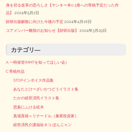
身を切る改革の恐ろしさ【ヤンキー本0.5巻への寄稿予定だった作
品】
2024年5月2日
財研出版解散に向けた今後の予定
2024年4月16日
コアメンバー離脱のお知らせ【財研出版】
2024年3月29日
カテゴリ―
A 一時保管(MMTを知ってほしい会）
C 寄稿作品
STOPインボイス作品集
あなたとけーざいかつどうイラスト集
たかの経世済民イラスト集
思索にふける柾木
真場貴雄＝リナードル（兼業投資家）
経世済民介護福祉ネコ ぽんニャン