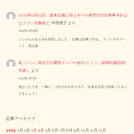
2024年2月25日 資本主義と戦うギャル発売日の出来事 #みは
なファン大集結
に
中田賞子
より
2024年2月28日
シンさんのまとめを拝見しました。 記事は見事ですね。 ３／１０のイベ
ント、私は参…
私（シン）視点での運営メンバー紹介
に
シン（財研出版共同
代表）
より
2024年2月7日
良かったです。一緒に、それぞれのやり方で、出来る方法で頑張ってまい
りましょう！
記事アーカイブ
2025
:
1月
2月
3月
4月
5月
6月
7月
8月
9月
10月
11月
12月