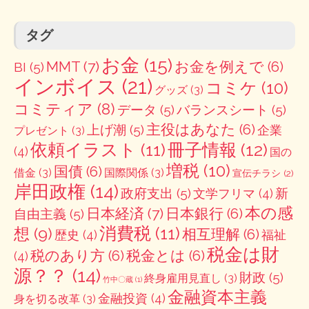
タグ
お金
(15)
MMT
(7)
お金を例えで
(6)
BI
(5)
インボイス
(21)
コミケ
(10)
グッズ
(3)
コミティア
(8)
データ
(5)
バランスシート
(5)
主役はあなた
(6)
上げ潮
(5)
企業
プレゼント
(3)
冊子情報
(12)
依頼イラスト
(11)
(4)
国の
増税
(10)
国債
(6)
借金
(3)
国際関係
(3)
宣伝チラシ
(2)
岸田政権
(14)
政府支出
(5)
新
文学フリマ
(4)
本の感
日本経済
(7)
日本銀行
(6)
自由主義
(5)
消費税
(11)
想
(9)
相互理解
(6)
歴史
(4)
福祉
税金は財
税のあり方
(6)
税金とは
(6)
(4)
源？？
(14)
財政
(5)
終身雇用見直し
(3)
竹中〇蔵
(1)
金融資本主義
金融投資
(4)
身を切る改革
(3)