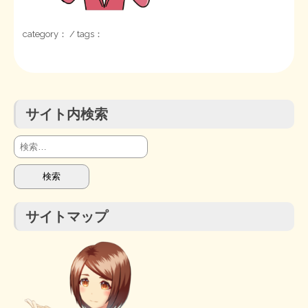
STOPインボイス作品集
category： / tags：
たかの経世済民イラスト集
用語集
サイト内検索
検
索:
サイトマップ