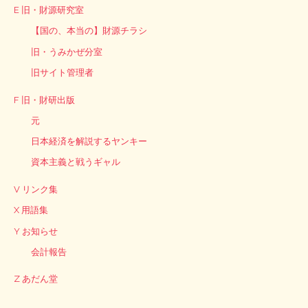
E 旧・財源研究室
【国の、本当の】財源チラシ
旧・うみかぜ分室
旧サイト管理者
F 旧・財研出版
元
日本経済を解説するヤンキー
資本主義と戦うギャル
V リンク集
X 用語集
Y お知らせ
会計報告
Z あだん堂