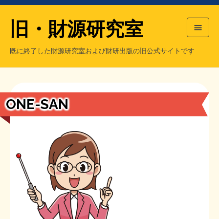
旧・財源研究室
既に終了した財源研究室および財研出版の旧公式サイトです
HOME
旧・財源研究室について
過去の主な刊行物
旧・財研出版について
ONE-SAN
もっと知りたい方へ
旧・財源研究室について
【国の、本当の】財源チラシ／旧・財源研究室
チラシ発行部数
旧・財研出版について
シン財源はあなたです／合同誌／旧・サブカル分室
マネクリ戦士 RED & BLACK
会計報告
会計報告
日本経済を解説するヤンキー／MIHANAマンガ／旧・財研出版
MMTの学習資料