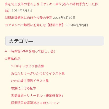
身を切る改革の恐ろしさ【ヤンキー本0.5巻への寄稿予定だった作
品】
2024年5月2日
財研出版解散に向けた今後の予定
2024年4月16日
コアメンバー離脱のお知らせ【財研出版】
2024年3月29日
カテゴリ―
A 一時保管(MMTを知ってほしい会）
C 寄稿作品
STOPインボイス作品集
あなたとけーざいかつどうイラスト集
たかの経世済民イラスト集
思索にふける柾木
真場貴雄＝リナードル（兼業投資家）
経世済民介護福祉ネコ ぽんニャン