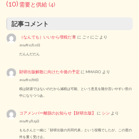
(10)
需要と供給
(4)
記事コメント
（なんでも）いいから増税だ
に
ごｒにご
より
2024年11月22日
だんんだだん
財研出版解散に向けた今後の予定
に
MMARO
より
2024年11月8日
税は財源ではないのだから減税は可能、という意見を随分言いやすい世の
中になりつつあ…
コアメンバー離脱のお知らせ【財研出版】
に
シン
より
2024年3月29日
ももさんと一緒に「財研出版の共同代表」という役職でしたが、この度の
件を重く受け止…