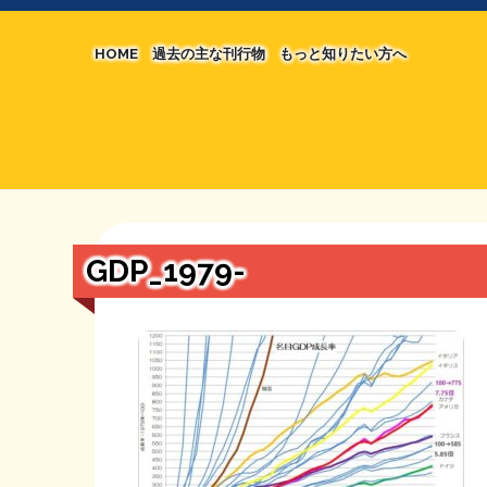
HOME
過去の主な刊行物
もっと知りたい方へ
【国の、本当の】財源チラシ／旧・財源研究室
マネクリ戦士 RED & BLACK
シン財源はあなたです／合同誌／旧・サブカル分
MMTの学習資料
日本経済を解説するヤンキー／MIHANAマンガ
STOPインボイス作品集
GDP_1979-
たかの経世済民イラスト集
用語集