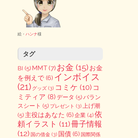
絵・
ハンナ
様
タグ
お金
(15)
MMT
(7)
お金
BI
(5)
インボイス
を例えで
(6)
(21)
コミケ
(10)
コ
グッズ
(3)
ミティア
(8)
データ
(5)
バラン
スシート
(5)
上げ潮
プレゼント
(3)
依
主役はあなた
(6)
(5)
企業
(4)
冊子情報
頼イラスト
(11)
(12)
国債
(6)
国の借金
(3)
国際関係