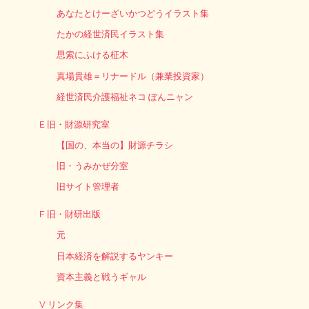
あなたとけーざいかつどうイラスト集
たかの経世済民イラスト集
思索にふける柾木
真場貴雄＝リナードル（兼業投資家）
経世済民介護福祉ネコ ぽんニャン
E 旧・財源研究室
【国の、本当の】財源チラシ
旧・うみかぜ分室
旧サイト管理者
F 旧・財研出版
元
日本経済を解説するヤンキー
資本主義と戦うギャル
V リンク集