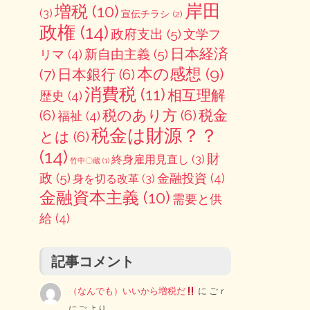
岸田
増税
(10)
(3)
宣伝チラシ
(2)
政権
(14)
政府支出
(5)
文学フ
日本経済
新自由主義
(5)
リマ
(4)
本の感想
(9)
(7)
日本銀行
(6)
消費税
(11)
相互理解
歴史
(4)
(6)
税のあり方
(6)
税金
福祉
(4)
税金は財源？？
とは
(6)
(14)
財
終身雇用見直し
(3)
竹中〇蔵
(1)
政
(5)
金融投資
(4)
身を切る改革
(3)
金融資本主義
(10)
需要と供
給
(4)
記事コメント
（なんでも）いいから増税だ
に
ごｒ
にご
より