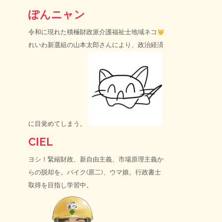
ぽんニャン
令和に現れた積極財政派介護福祉士地域ネコ
れいわ新選組の山本太郎さんにより、政治経済
に目覚めてしまう。
CIEL
ヨシ！緊縮財政、新自由主義、市場原理主義か
らの脱却を。バイク(原二)、ウマ娘。行政書士
取得を目指し学習中。