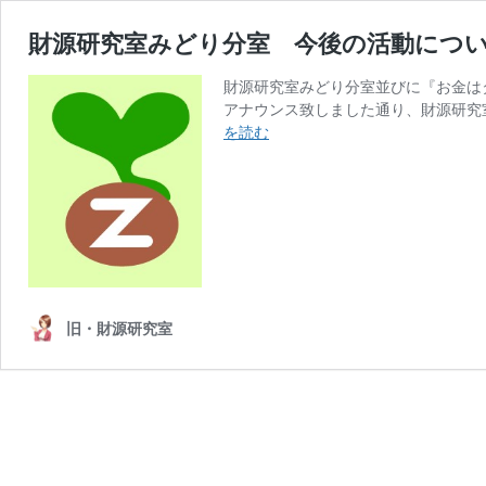
財源研究室みどり分室 今後の活動につ
財源研究室みどり分室並びに『お金は
アナウンス致しました通り、財源研究
財
を読む
源
研
究
室
み
ど
り
分
旧・財源研究室
室
今
後
の
活
動
に