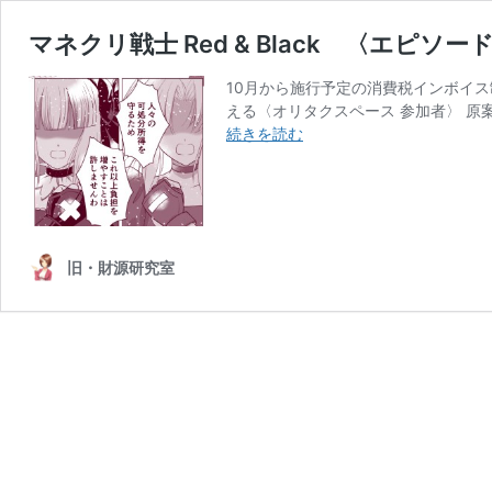
マネクリ戦士 Red & Black 〈エピソー
10月から施行予定の消費税インボイス
える〈オリタクスペース 参加者〉 原
マ
続きを読む
ネ
ク
リ
戦
士
旧・財源研究室
Red
&
Black
〈エ
ピ
ソ
ー
ド
1〉