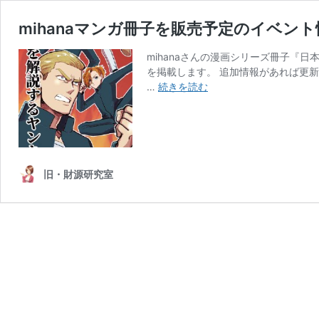
mihanaマンガ冊子を販売予定のイベン
mihanaさんの漫画シリーズ冊子『
を掲載します。 追加情報があれば更
mihana
…
続きを読む
マ
ン
ガ
冊
子
旧・財源研究室
を
販
売
予
定
の
イ
ベ
ン
ト